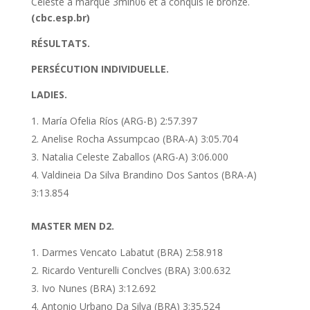
Celeste a marqué 3min06 et a conquis le bronze.
(cbc.esp.br)
RÉSULTATS.
PERSÉCUTION INDIVIDUELLE.
LADIES.
María Ofelia Ríos (ARG-B) 2:57.397
Anelise Rocha Assumpcao (BRA-A) 3:05.704
Natalia Celeste Zaballos (ARG-A) 3:06.000
Valdineia Da Silva Brandino Dos Santos (BRA-A)
3:13.854
MASTER MEN D2.
Darmes Vencato Labatut (BRA) 2:58.918
Ricardo Venturelli Conclves (BRA) 3:00.632
Ivo Nunes (BRA) 3:12.692
Antonio Urbano Da Silva (BRA) 3:35.524