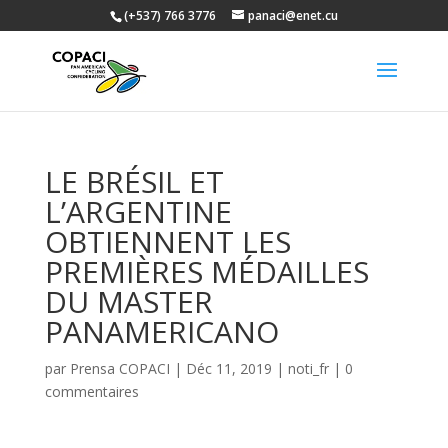
(+537) 766 3776
panaci@enet.cu
LE BRÉSIL ET
L’ARGENTINE
OBTIENNENT LES
PREMIÈRES MÉDAILLES
DU MASTER
PANAMERICANO
par
Prensa COPACI
|
Déc 11, 2019
|
noti_fr
|
0
commentaires