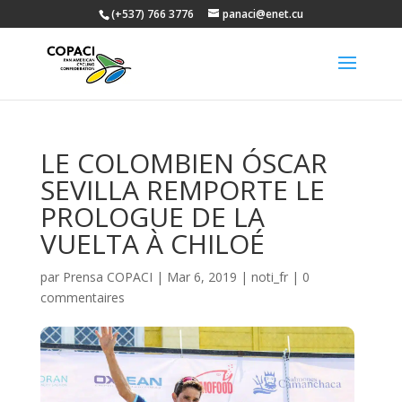
(+537) 766 3776
panaci@enet.cu
LE COLOMBIEN ÓSCAR
SEVILLA REMPORTE LE
PROLOGUE DE LA
VUELTA À CHILOÉ
par
Prensa COPACI
|
Mar 6, 2019
|
noti_fr
|
0
commentaires