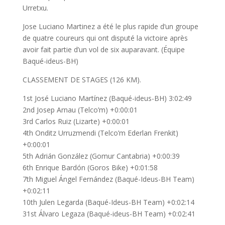
Urretxu.
Jose Luciano Martinez a été le plus rapide d’un groupe
de quatre coureurs qui ont disputé la victoire après
avoir fait partie d’un vol de six auparavant. (Équipe
Baqué-ideus-BH)
CLASSEMENT DE STAGES (126 KM).
1st José Luciano Martínez (Baqué-ideus-BH) 3:02:49
2nd Josep Arnau (Telco’m) +0:00:01
3rd Carlos Ruiz (Lizarte) +0:00:01
4th Onditz Urruzmendi (Telco’m Ederlan Frenkit)
+0:00:01
5th Adrián González (Gomur Cantabria) +0:00:39
6th Enrique Bardón (Goros Bike) +0:01:58
7th Miguel Ángel Fernández (Baqué-Ideus-BH Team)
+0:02:11
10th Julen Legarda (Baqué-Ideus-BH Team) +0:02:14
31st Álvaro Legaza (Baqué-ideus-BH Team) +0:02:41