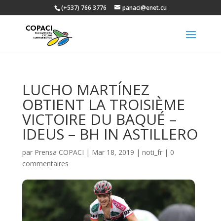
(+537) 766 3776
panaci@enet.cu
LUCHO MARTÍNEZ
OBTIENT LA TROISIÈME
VICTOIRE DU BAQUÉ –
IDEUS – BH IN ASTILLERO
par
Prensa COPACI
|
Mar 18, 2019
|
noti_fr
|
0
commentaires