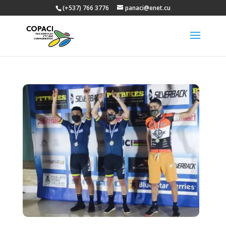
(+537) 766 3776
panaci@enet.cu