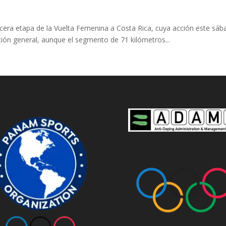
 tercera etapa de la Vuelta Femenina a Costa Rica, cuya acción este sá
ación general, aunque el segmento de 71 kilómetros...