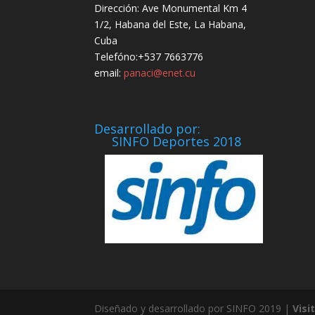
Dirección: Ave Monumental Km 4
1/2, Habana del Este, La Habana,
Cuba
Telefóno:+537 7663776
email:
panaci@enet.cu
Desarrollado por:
SINFO Deportes 2018
Diseñado y desarrollado por SINFO 2019 |
Visi