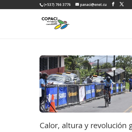
(+537) 766 3776
panaci@enet.cu
Calor, altura y revolución