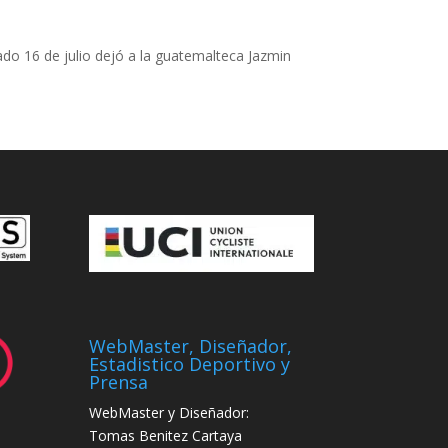
bado 16 de julio dejó a la guatemalteca Jazmin
WebMaster, Diseñador,
Estadistico Deportivo y
Prensa
WebMaster y Diseñador:
Tomas Benitez Cartaya