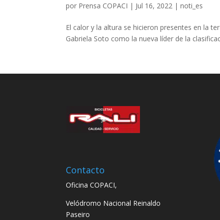
por
Prensa COPACI
|
Jul 16, 2022
|
noti_es
El calor y la altura se hicieron presentes en la
Gabriela Soto como la nueva líder de la clasific
Contacto
Oficina COPACI,
Velódromo Nacional Reinaldo
Paseiro