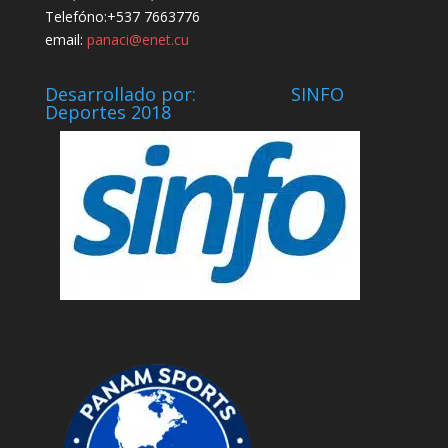
Telefóno:+537 7663776
email:
panaci@enet.cu
Desarrollado por: SINFO
Deportes 2018