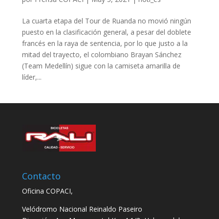
La cuarta etapa del Tour de Ruanda no movió ningún
puesto en la clasificación general, a pesar del doblete
francés en la raya de sentencia, por lo que justo a la
mitad del trayecto, el colombiano Brayan Sánchez
(Team Medellín) sigue con la camiseta amarilla de
líder,...
Contacto
Oficina COPACI,
Velódromo Nacional Reinaldo Paseiro