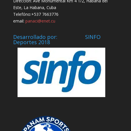
Dirección: Ave Monumental Km 4 1/2, Habana del
Este, La Habana, Cuba
Telefóno:+537 7663776
email:
panaci@enet.cu
Desarrollado por: SINFO
Deportes 2018