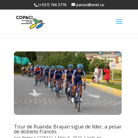
(+537) 766 3776
panaci@enet.cu
Tour de Ruanda: Brayan sigue de líder, a pesar
de doblete francés
por
Prensa COPACI
|
May 5, 2021
|
noti_es