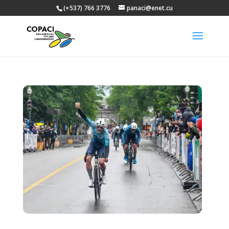
(+537) 766 3776
panaci@enet.cu