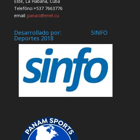
Este, La Habana, Cuba
Telefóno:+537 7663776
email:
panaci@enet.cu
Desarrollado por: SINFO
Deportes 2018