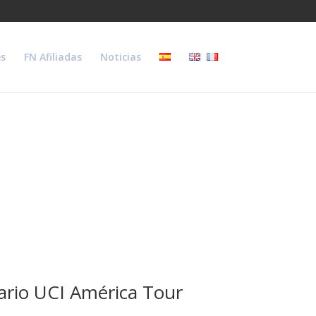
s
FN Afiliadas
Noticias
ndario UCI América Tour