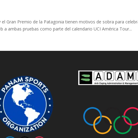
 y el Gran Premio de la Patagonia tienen motivos de sobra para celebra
web a ambas pruebas como parte del calendario UCI América Tour...