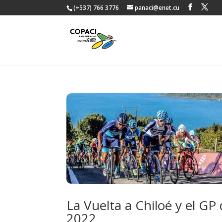
(+537) 766 3776
panaci@enet.cu
La Vuelta a Chiloé y el GP
2022