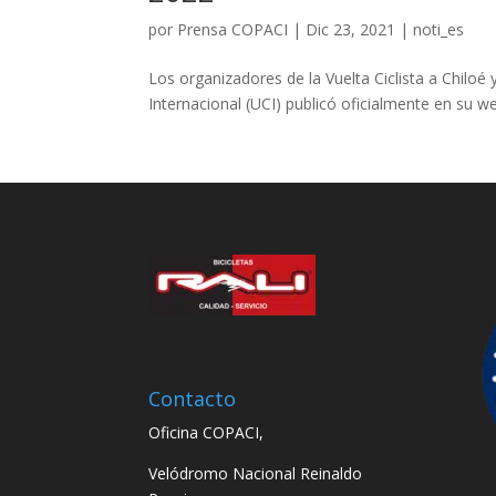
por
Prensa COPACI
|
Dic 23, 2021
|
noti_es
Los organizadores de la Vuelta Ciclista a Chiloé
Internacional (UCI) publicó oficialmente en su 
Contacto
Oficina COPACI,
Velódromo Nacional Reinaldo