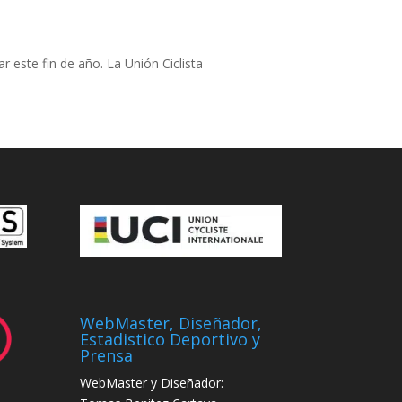
r este fin de año. La Unión Ciclista
WebMaster, Diseñador,
Estadistico Deportivo y
Prensa
WebMaster y Diseñador: