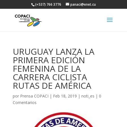
(+537) 766 3776
panaci@enet.cu
URUGUAY LANZA LA
PRIMERA EDICIÓN
FEMENINA DE LA
CARRERA CICLISTA
RUTAS DE AMÉRICA
por
Prensa COPACI
|
Feb 18, 2019
|
noti_es
|
0
Comentarios