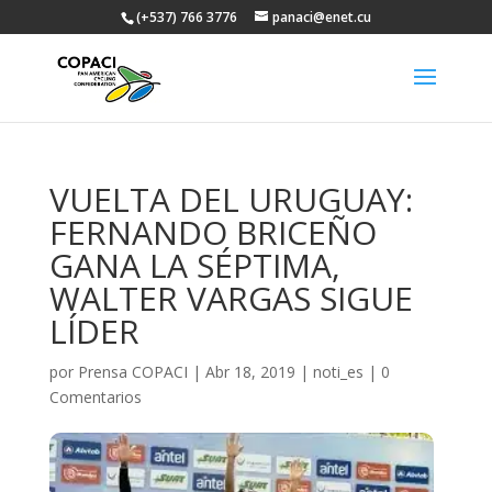
(+537) 766 3776
panaci@enet.cu
VUELTA DEL URUGUAY:
FERNANDO BRICEÑO
GANA LA SÉPTIMA,
WALTER VARGAS SIGUE
LÍDER
por
Prensa COPACI
|
Abr 18, 2019
|
noti_es
|
0
Comentarios