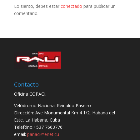
Lo siento, debes estar
conectado
para publicar un
comentario.
Contacto
Oficina COPACI,
Velódromo Nacional Reinaldo Paseiro
Dirección: Ave Monumental Km 4 1/2, Habana del
Este, La Habana, Cuba
Telefóno:+537 7663776
email:
panaci@enet.cu