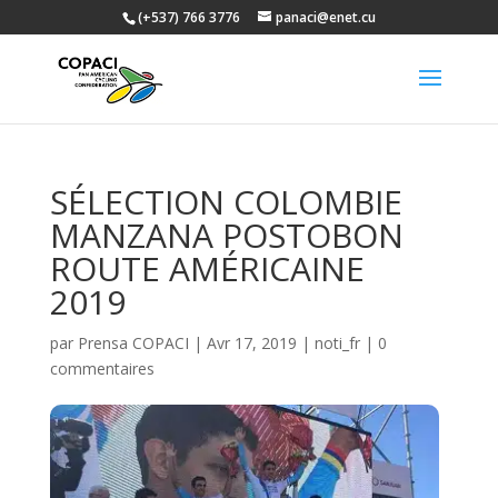
(+537) 766 3776
panaci@enet.cu
SÉLECTION COLOMBIE
MANZANA POSTOBON
ROUTE AMÉRICAINE
2019
par
Prensa COPACI
|
Avr 17, 2019
|
noti_fr
|
0
commentaires