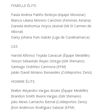
FEMELLE ÉLITE.
Paula Andrea Patiño Bedoya (équipe Movistar)
Blanca Liliana Moreno Canchón (Femmes Astana)
Daniela Atehortúa Hoyos (Avinal GW El Carmen de
Viboral)
Daisy Johana Puin Gaitán (Liga de Cundinamarca)
U23.
Harold Alfonso Tejada Canacué (Équipe Medellín)
Yeison Sebastián Reyes Ortega (GW Shimano)
Santiago Ordóñez Carmona (EPM)
Julián David Molano Benavides (Coldeportes Zenú)
HOMME ÉLITE.
Walter Alejandro Vargas Alzate (Équipe Medellín)
Brandon Smith Rivera Vargas (GW Shimano)
Julio Alexis Camacho Bernal (Coldeportes Zenú)
Jhon Anderson Rodríguez Salazar (EPM)