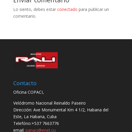
Lo siento, debes estar
conectado
para publicar un
comentario.
Contacto
Oficina COPACI,
Velódromo Nacional Reinaldo Paseiro
Dirección: Ave Monumental Km 4 1/2, Habana del
Este, La Habana, Cuba
Telefóno:+537 7663776
email:
panaci@enet.cu