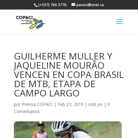
(+537) 766 3776
panaci@enet.cu
GUILHERME MULLER Y
JAQUELINE MOURÃO
VENCEN EN COPA BRASIL
DE MTB, ETAPA DE
CAMPO LARGO
por
Prensa COPACI
|
Feb 27, 2019
|
noti_es
|
0
Comentarios