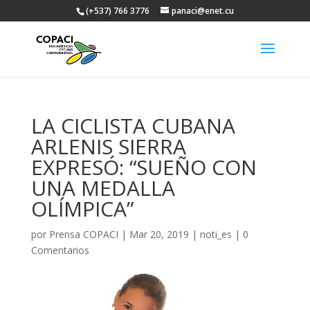
(+537) 766 3776
panaci@enet.cu
LA CICLISTA CUBANA
ARLENIS SIERRA
EXPRESÓ: “SUEÑO CON
UNA MEDALLA
OLÍMPICA”
por
Prensa COPACI
|
Mar 20, 2019
|
noti_es
|
0
Comentarios