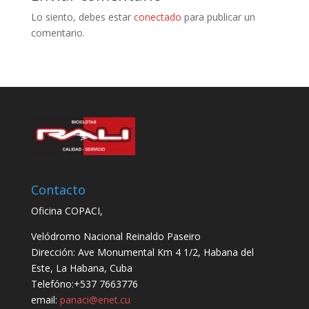
Lo siento, debes estar
conectado
para publicar un
comentario.
Contacto
Oficina COPACI,
Velódromo Nacional Reinaldo Paseiro
Dirección: Ave Monumental Km 4 1/2, Habana del
Este, La Habana, Cuba
Telefóno:+537 7663776
email:
panaci@enet.cu