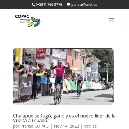
(+537) 766 3776
panaci@enet.cu
Chalapud se fugó, ganó y es el nuevo líder de la
Vuelta a Ecuador
por
Prensa COPACI
|
Nov 14, 2022
|
noti_es