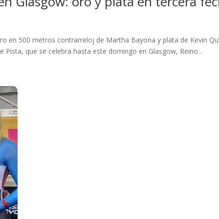
n Glasgow: oro y plata en tercera f
o en 500 metros contrarreloj de Martha Bayona y plata de Kevin Quint
 Pista, que se celebra hasta este domingo en Glasgow, Reino...