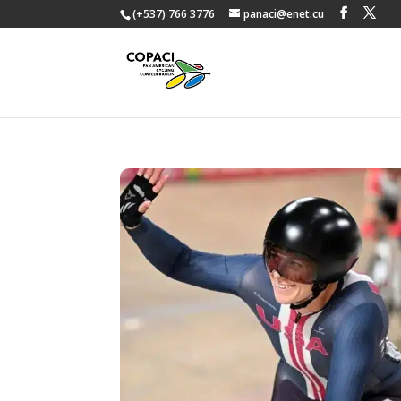
(+537) 766 3776
panaci@enet.cu